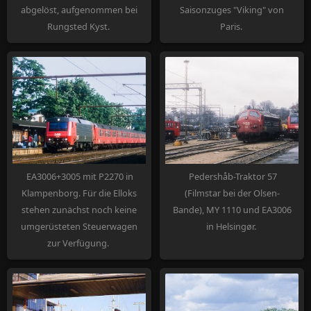
abgelöst, aufgenommen bei
Saisonzuges "Viking" von
Rungsted Kyst.
Paris.
EA3006+3005 mit P2270 in
Pedershåb-Traktor 57
Klampenborg. Für die Elloks
(Filmstar bei der Olsen-
stehen zunächst noch keine
Bande), MY 1110 und EA3006
umgerüsteten Steuerwagen
in Helsingør.
zur Verfügung.