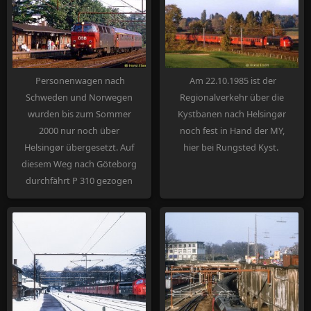
andere Güterzüge gesperrt
endete der Güterverkehr auf
und wird nun für den S-
dieser Verbindung, die
Bahn-Betrieb umgebaut.
schon 1973 den
Personenverkehr verloren
hatte.
Personenwagen nach
Am 22.10.1985 ist der
Schweden und Norwegen
Regionalverkehr über die
wurden bis zum Sommer
Kystbanen nach Helsingør
2000 nur noch über
noch fest in Hand der MY,
Helsingør übergesetzt. Auf
hier bei Rungsted Kyst.
diesem Weg nach Göteborg
durchfährt P 310 gezogen
von MZ 1413 am 10.06.1986
den Bf Klampenborg, dessen
Durchfahrgleise seit
Eröffnung der festen
Verbindung über den
Öresund nicht mehr von
internationalen Zügen