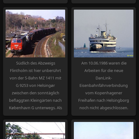
Zweiwagenzug ausreicht.
Südlich des Abzweigs
Am 10.06.1986 waren die
Flintholm ist hier unberührt
Arbeiten für die neue
von der S-Bahn MZ 1411 mit
DanLink-
G 9253 von Helsingør
Eisenbahnfährverbindung
zwischen den sonntäglich
vom Kopenhagener
beflaggten Kleingärten nach
Freihafen nach Helsingborg
København G unterwegs. Als
noch nicht abgeschlossen.
Anfang Juli 2000 der
Daher läuft hier noch die
DanLink-Verkehr über die
"Malmöhus" von Malmö
Güterumgehungsbahn
kommend im Frihavn ein,
endete, wurde sie auch für
und erst im November