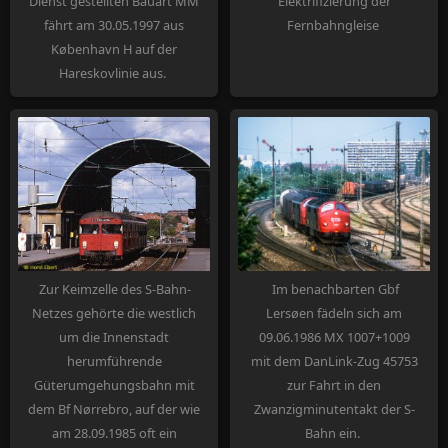
Dienst gestellten Bauart MM
Elektrifizierung der
fährt am 30.05.1997 aus
Fernbahngleise
København H auf der
Hareskovlinie aus.
Zur Keimzelle des S-Bahn-
Im benachbarten Gbf
Netzes gehörte die westlich
Lersøen fädeln sich am
um die Innenstadt
09.06.1986 MX 1007+1009
herumführende
mit dem DanLink-Zug 45753
Güterumgehungsbahn mit
zur Fahrt in den
dem Bf Nørrebro, auf der wie
Zwanzigminutentakt der S-
am 28.09.1985 oft ein
Bahn ein.