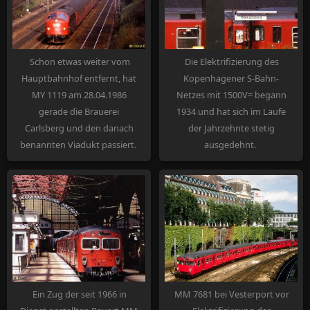
rot-schwarzen
Erscheinungsbild angepaßt.
Schon etwas weiter vom
Die Elektrifizierung des
Hauptbahnhof entfernt, hat
Kopenhagener S-Bahn-
MY 1119 am 28.04.1986
Netzes mit 1500V= begann
gerade die Brauerei
1934 und hat sich im Laufe
Carlsberg und den danach
der Jahrzehnte stetig
benannten Viadukt passiert.
ausgedehnt.
Ein Zug der seit 1966 in
MM 7681 bei Vesterport vor