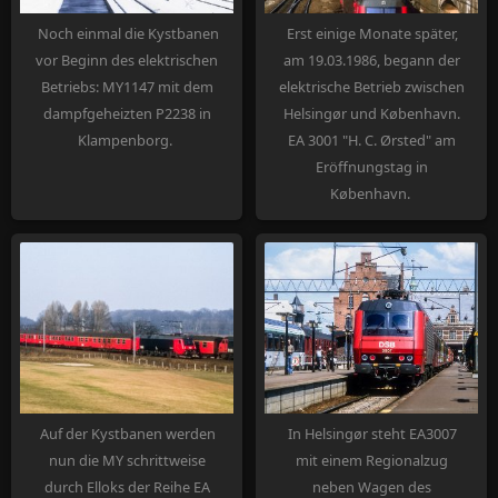
blankgehalten werden.
Noch einmal die Kystbanen
Erst einige Monate später,
vor Beginn des elektrischen
am 19.03.1986, begann der
Betriebs: MY1147 mit dem
elektrische Betrieb zwischen
dampfgeheizten P2238 in
Helsingør und København.
Klampenborg.
EA 3001 "H. C. Ørsted" am
Eröffnungstag in
København.
Auf der Kystbanen werden
In Helsingør steht EA3007
nun die MY schrittweise
mit einem Regionalzug
durch Elloks der Reihe EA
neben Wagen des