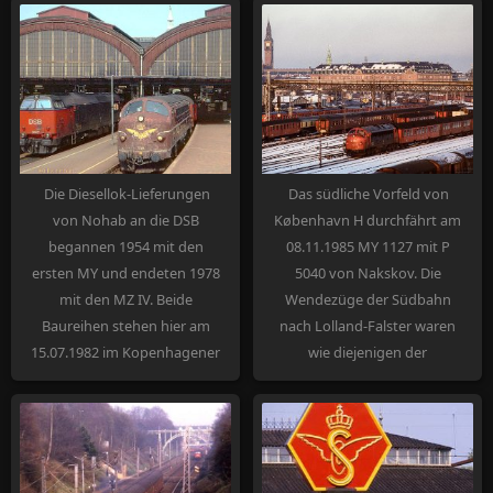
Die Diesellok-Lieferungen
Das südliche Vorfeld von
von Nohab an die DSB
København H durchfährt am
begannen 1954 mit den
08.11.1985 MY 1127 mit P
ersten MY und endeten 1978
5040 von Nakskov. Die
mit den MZ IV. Beide
Wendezüge der Südbahn
Baureihen stehen hier am
nach Lolland-Falster waren
15.07.1982 im Kopenhagener
wie diejenigen der
Hauptbahnhof, neben MZ
kystbanen nach Helsingør
1447 die für einen neuen
damals unangefochtene
Anstrich reife MY 1148.
Domäne der MY.
Zwischen 1972 und 1985
wurden alle MY dem neuen