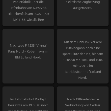
Papierfabrik über die
elektrische Zugheizung
Hafenbahn von Næstved.
ausgerüstet.
Hier ebenfalls am 30.07.1995
MY 1155, wie alle ihre
verbliebenen Schwestern
nun mit einer
Rangiererplattform
Mit dem DanLink-Verkehr
ausgerüstet.
Nachtzug P 1233 "Viking"
1986 begann noch eine
Paris Nord – København im
späte Blüte der MX, hier am
Bbf Lolland Nord.
19.05.90 MX 1040 und 1004
mit G 9512 im
Betriebsbahnhof Lolland
Nord.
Im Fährbahnhof Rødby F
Nach 1989 erlebte die
herrschte am 19.05.90 noch
Verbindung von Gedser