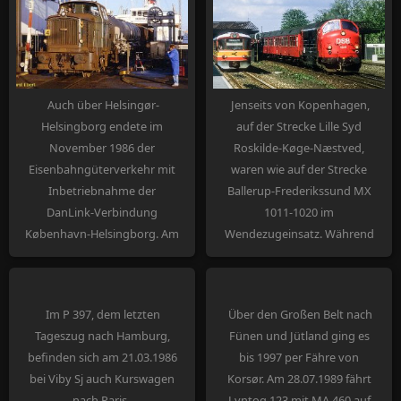
Auch über Helsingør-
Jenseits von Kopenhagen,
Helsingborg endete im
auf der Strecke Lille Syd
November 1986 der
Roskilde-Køge-Næstved,
Eisenbahngüterverkehr mit
waren wie auf der Strecke
Inbetriebnahme der
Ballerup-Frederikssund MX
DanLink-Verbindung
1011-1020 im
København-Helsingborg. Am
Wendezugeinsatz. Während
19.12.1985 darf jedoch noch
am 28.05.1986 noch MX 1017
MH 375 mit Güterwagen auf
in Køge dem Ym 4 der ØSJS
m/f "Hälsingborg"
begegnet, sickern auf dieser
Im P 397, dem letzten
Über den Großen Belt nach
rangieren.
Strecke bereits Triebwagen
Tageszug nach Hamburg,
Fünen und Jütland ging es
der Reihe MR ein.
befinden sich am 21.03.1986
bis 1997 per Fähre von
bei Viby Sj auch Kurswagen
Korsør. Am 28.07.1989 fährt
nach Paris.
Lyntog 123 mit MA 460 auf