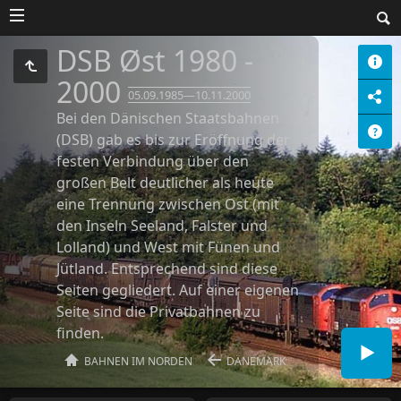
DSB Øst 1980 -
2000
05.09.1985—10.11.2000
Bei den Dänischen Staatsbahnen
(DSB) gab es bis zur Eröffnung der
festen Verbindung über den
großen Belt deutlicher als heute
eine Trennung zwischen Ost (mit
den Inseln Seeland, Falster und
Lolland) und West mit Fünen und
Jütland. Entsprechend sind diese
Seiten gegliedert. Auf einer eigenen
Seite sind die Privatbahnen zu
finden.
BAHNEN IM NORDEN
DÄNEMARK