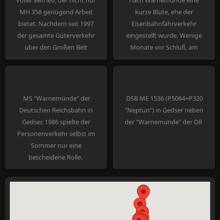
voller Betrieb, der nicht nur
nach Warnemünde eine
MH 358 genügend Arbeit
kurze Blüte, ehe der
bietet. Nachdem seit 1997
Eisenbahnfährverkehr
der gesamte Güterverkehr
eingestellt wurde. Wenige
über den Großen Belt
Monate vor Schluß, am
geleitet wird und hier auch
29.07.1995, führt ME 1503
nicht mehr überzählige
den "Neptun" bei
Wagen in großem Stil
Væggerløse nach Gedser.
abgestellt sind, herrscht in
MS "Warnemünde" der
DSB ME 1536 (P5064+P320
Rødby gähnende Leere.
Deutschen Reichsbahn in
"Neptun") in Gedser neben
Gedser. 1986 spielte der
der "Warnemünde" der DR
Personenverkehr selbst im
Sommer nur eine
bescheidene Rolle.