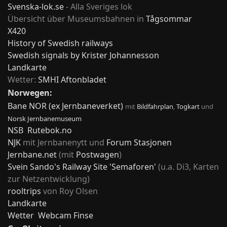
Svenska-lok.se
- Alla Sveriges lok
Übersicht über Museumsbahnen in
Tågsommar
X420
History of Swedish railways
Swedish signals by Krister Johannesson
Landkarte
Wetter:
SMHI
Aftonbladet
Norwegen:
Bane NOR (ex Jernbaneverket)
mit
Bildfahrplan
,
Togkart
und
Norsk Jernbanemuseum
NSB
Rutebok.no
NJK
mit Jernbanenytt und
Forum Stasjonen
Jernbane.net
(mit
Postwagen
)
Svein Sando's Railway Site 'Semaforen'
(u.a. Di3, Karten
zur Netzentwicklung)
rooltrips
von Roy Olsen
Landkarte
Wetter
Webcam Finse