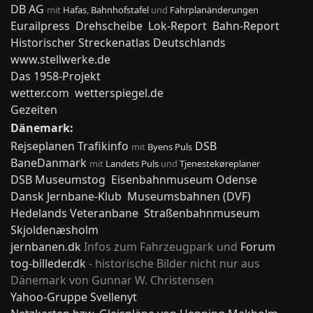
DB AG
mit
Hafas
,
Bahnhofstafel
und
Fahrplanänderungen
Eurailpress
Drehscheibe
Lok-Report
Bahn-Report
Historischer Streckenatlas Deutschlands
www.stellwerke.de
Das 1958-Projekt
wetter.com
wetterspiegel.de
Gezeiten
Dänemark:
Rejseplanen
Trafikinfo
DSB
mit
Byens Puls
BaneDanmark
mit
Landets Puls
und
Tjenestekøreplaner
DSB Museumstog
Eisenbahnmuseum Odense
Dansk Jernbane-Klub
Museumsbahnen (DVF)
Hedelands Veteranbane
Straßenbahnmuseum
Skjoldenæsholm
jernbanen.dk
Infos zum Fahrzeugpark und
Forum
tog-billeder.dk
- historische Bilder nicht nur aus
Dänemark von Gunnar W. Christensen
Yahoo-Gruppe Svellenyt