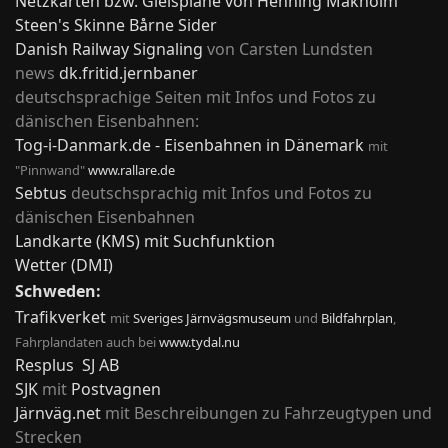
Netzkarten bzw. Gleispläne von Henning Makholm
Steen's Skinne Bårne Sider
Danish Railway Signaling
von Carsten Lundsten
news
dk.fritid.jernbaner
deutschsprachige Seiten mit Infos und Fotos zu
dänischen Eisenbahnen:
Tog-i-Danmark.de - Eisenbahnen in Dänemark
mit
"Pinnwand"
www.rallare.de
Sebtus
deutschsprachig mit Infos und Fotos zu
dänischen Eisenbahnen
Landkarte (KMS) mit Suchfunktion
Wetter (DMI)
Schweden:
Trafikverket
mit
Sveriges Järnvägsmuseum
und
Bildfahrplan
,
Fahrplandaten auch bei
www.tydal.nu
Resplus
SJ AB
SJK
mit
Postvagnen
Järnväg.net
mit Beschreibungen zu Fahrzeugtypen und
Strecken