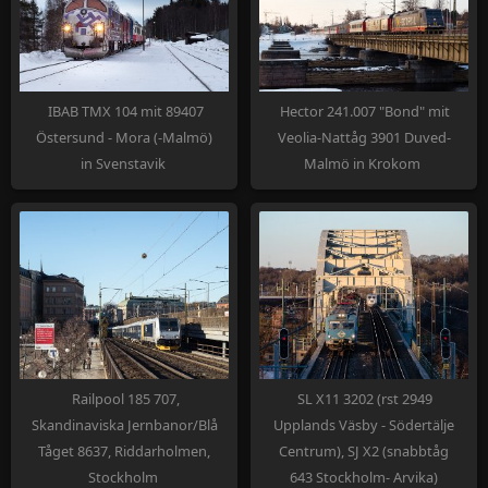
IBAB TMX 104 mit 89407
Hector 241.007 "Bond" mit
Östersund - Mora (-Malmö)
Veolia-Nattåg 3901 Duved-
in Svenstavik
Malmö in Krokom
Railpool 185 707,
SL X11 3202 (rst 2949
Skandinaviska Jernbanor/Blå
Upplands Väsby - Södertälje
Tåget 8637, Riddarholmen,
Centrum), SJ X2 (snabbtåg
Stockholm
643 Stockholm- Arvika)