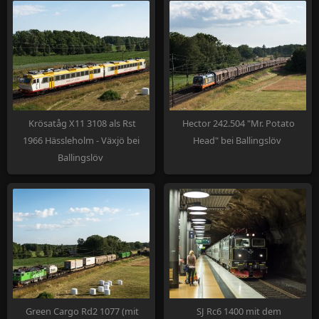
Krösatåg X11 3108 als Rst
Hector 242.504 "Mr. Potato
1966 Hässleholm - Växjö bei
Head" bei Ballingslöv
Ballingslöv
Green Cargo Rd2 1077 (mit
SJ Rc6 1400 mit dem