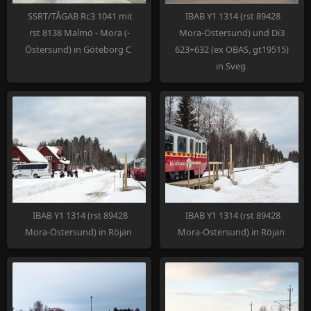
SSRT/TÅGAB Rc3 1041 mit
IBAB Y1 1314 (rst 89428
rst 8138 Malmö - Mora (-
Mora-Östersund) und Di3
Östersund) in Göteborg C
623+632 (ex OBAS, gt19515)
in Sveg
IBAB Y1 1314 (rst 89428
IBAB Y1 1314 (rst 89428
Mora-Östersund) in Röjan
Mora-Östersund) in Röjan