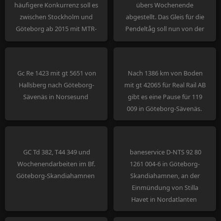
häufigere Konkurrenz soll es
übers Wochenende
zwischen Stockholm und
abgestellt. Das Gleis für die
Göteborg ab 2015 mit MTR-
Pendeltåg soll nun von der
Flirts geben.
Seite zwischen die
durchgehenden Gleise
verlegt werden.
Gc Re 1423 mit gt 5651 von
Nach 1386 km von Boden
Hallsberg nach Göteborg-
mit gt 42065 für Real Rail AB
Sävenäs in Norsesund
gibt es eine Pause für 119
009 in Göteborg-Sävenäs.
GC Td 382, T44 349 und
baneservice D-NTS 92 80
Wochenendarbeiten im Bf.
1261 004-6 in Göteborg-
Göteborg-Skandiahamnen
Skandiahamnen, an der
Einmündung von Stilla
Havet in Nordatlanten