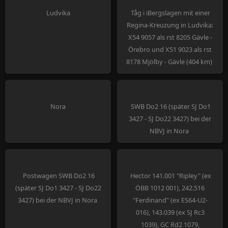
Ludvika
Tåg i iBergslagen mit einer
Regina-Kreuzung in Ludvika:
X54 9057 als rst 8205 Gävle -
Örebro und X51 9023 als rst
8178 Mjölby - Gävle (404 km)
Nora
SWB Do2 16 (später SJ Do1
3427 - SJ Do22 3427) bei der
NBVJ in Nora
Postwagen SWB Do2 16
Hector 141.001 "Ripley" (ex
(später SJ Do1 3427 - SJ Do22
ÖBB 1012 001), 242.516
3427) bei der NBVJ in Nora
"Ferdinand" (ex ES64-U2-
016), 143.039 (ex SJ Rc3
1039), GC Rd2 1079,