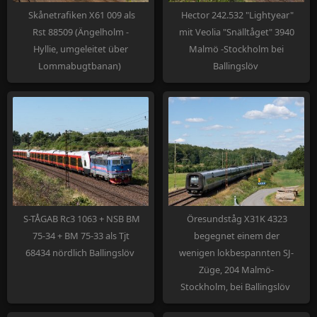
Skånetrafiken X61 009 als
Hector 242.532 "Lightyear"
Rst 88509 (Ängelholm -
mit Veolia "Snälltåget" 3940
Hyllie, umgeleitet über
Malmö -Stockholm bei
Lommabugtbanan)
Ballingslöv
S-TÅGAB Rc3 1063 + NSB BM
Öresundståg X31K 4323
75-34 + BM 75-33 als Tjt
begegnet einem der
68434 nördlich Ballingslöv
wenigen lokbespannten SJ-
Züge, 204 Malmö-
Stockholm, bei Ballingslöv