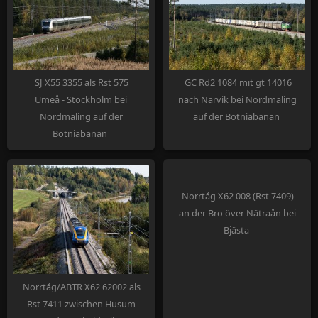
SJ X55 3355 als Rst 575
GC Rd2 1084 mit gt 14016
Umeå - Stockholm bei
nach Narvik bei Nordmaling
Nordmaling auf der
auf der Botniabanan
Botniabanan
Norrtåg X62 008 (Rst 7409)
an der Bro över Nätraån bei
Bjästa
Norrtåg/ABTR X62 62002 als
Rst 7411 zwischen Husum