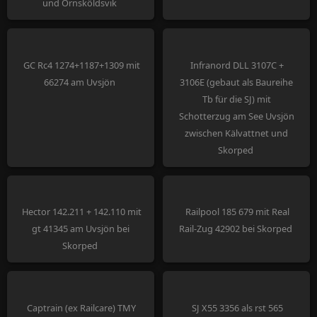
und Örnsköldsvik
GC Rc4 1274+1187+1309 mit
Infranord DLL 3107C +
66274 am Uvsjön
3106E (gebaut als Baureihe
Tb für die SJ) mit
Schotterzug am See Uvsjön
zwischen Kälvattnet und
Skorped
Hector 142.211 + 142.110 mit
Railpool 185 679 mit Real
gt 41345 am Uvsjön bei
Rail-Zug 42902 bei Skorped
Skorped
Captrain (ex Railcare) TMY
SJ X55 3356 als rst 565