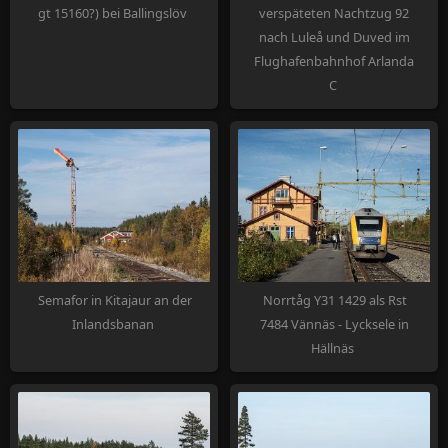
gt 15160?) bei Ballingslöv
verspäteten Nachtzug 92
nach Luleå und Duved im
Flughafenbahnhof Arlanda
C
Semafor in Kitajaur an der
Norrtåg Y31 1429 als Rst
Inlandsbanan
7484 Vännäs - Lycksele in
Hällnäs