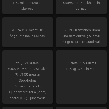
1150 mit tjt 24018 bei
Östersund - Stockholm in
Skorped
Bollnäs
GC Rc4 1189 mit gt 5013
GC Td360 zwischen Timrå
Ånge - Malmö in Bollnäs.
und dem Abzweig Skönvik
mit gt 6943 nach Sundsvall
ex SJ T21 84 (MaK
RushRail 185 410 mit
800074/1957) und ASJ Falun
Holzzug 37719 in Mora
784/1959 (neu an
Stockholms
Superfosfatfabrik,
Ljungaverk ”Starke John”,
später JLJ 6), Ljungaverk