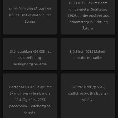
D-ELOC 193 255 mit dem
Durchfahrt von TÅGAB TMY
umgeleiteten Snälltåget
101+110 mit gt 48472 durch
13928 bei der Ausfahrt aus
Sunne
Teckomatorp in Richtung
Åstorp
Skånetrafiken X61 033 (rst
SJ X2 (rst 10532 Malmö -
1778 Trelleborg -
Stockholm), Kolke
Helsingborg) bei Arrie
Hector 141.001 "Ripley" mit
GC Rd2 1099 (gt 5619)
Skandinaviska Jernbanors
südlich Åsbro (Hallsberg -
"Blå Tåget" rst 7073
Mjölby)
(Stockholm - Göteborg) bei
Gnesta