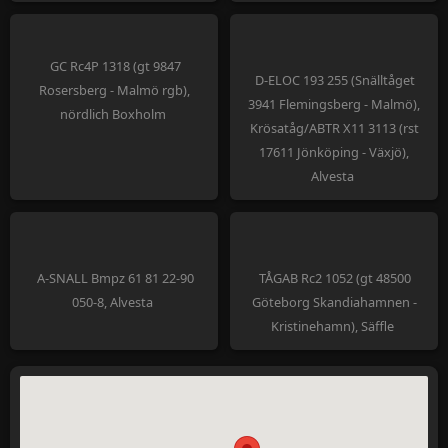
GC Rc4P 1318 (gt 9847
D-ELOC 193 255 (Snälltåget
Rosersberg - Malmö rgb),
3941 Flemingsberg - Malmö),
nördlich Boxholm
Krösatåg/ABTR X11 3113 (rst
17611 Jönköping - Växjö),
Alvesta
A-SNALL Bmpz 61 81 22-90
TÅGAB Rc2 1052 (gt 48500
050-8, Alvesta
Göteborg Skandiahamnen -
Kristinehamn), Säffle