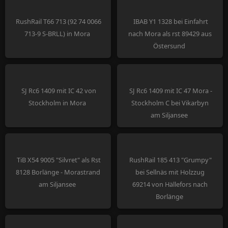
RushRail T66 713 (92 74 0066
IBAB Y1 1328 bei Einfahrt
713-9 S-BRLL) in Mora
nach Mora als rst 89429 aus
Östersund
SJ Rc6 1409 mit IC 42 von
SJ Rc6 1409 mit IC 47 Mora -
Stockholm in Mora
Stockholm C bei Vikarbyn
am Siljansee
TiB X54 9005 "Silvret" als Rst
RushRail 185 413 "Grumpy"
8128 Borlänge - Morastrand
bei Sellnäs mit Holzzug
am Siljansee
69214 von Hällefors nach
Borlänge