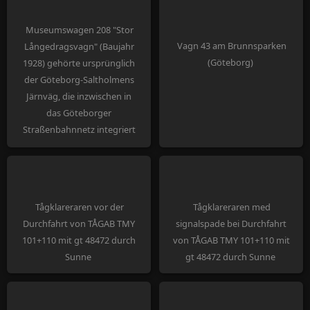
Museumswagen 208 "Stor
Vagn 43 am Brunnsparken
Långedragsvagn" (Baujahr
(Göteborg)
1928) gehörte ursprünglich
der Göteborg-Saltholmens
Järnväg, die inzwischen in
das Göteborger
Straßenbahnnetz integriert
ist
Tågklareraren vor der
Tågklareraren med
Durchfahrt von TÅGAB TMY
signalspade bei Durchfahrt
101+110 mit gt 48472 durch
von TÅGAB TMY 101+110 mit
Sunne
gt 48472 durch Sunne