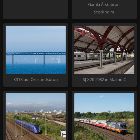
Gamla Årstabron,
Stockholm
X31K auf Öresundsbron
SJ X2K 2032 in Malmö C