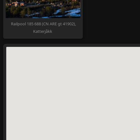
Railpool 185 688 (CN ARE gt 41902),
Katterjåkk