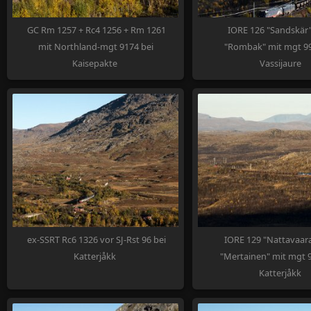
GC Rm 1257 + Rc4 1256 + Rm 1261
IORE 126 "Sandskär"
mit Northland-mgt 9174 bei
"Rombak" mit mgt 99
Kaisepakte
Vassijaure
ex-SSRT Rc6 1326 vor SJ-Rst 96 bei
IORE 129 "Nattavaara
Katterjåkk
"Mertainen" mit mgt 
Katterjåkk