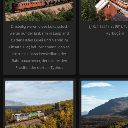
Dreiteilig waren diese Loks jedoch
SJ Rc4 1294 (rst 981),
weiter auf der Erzbahn in Lappland
Kyrkogård
zu den Häfen Luleå und Narvik im
Einsatz. Hier, bei Tornehamn, gab es
einst eine Barackensiedlung der
Bahnbauarbeiter, der rallare; den
Friedhof der dort an Typhus
Verstorbenen kann man noch heute
besuchen. SJ Dm3 1208+1233+1207.