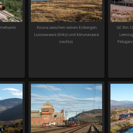
 Tornehamn
Kiruna zwischen seinen Erzbergen
GC Rm 12
Luossavaara (links) und Kiirunavaara
Leerzug
(rechts)
Pitkäjär