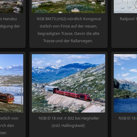
bei Hansbu
NSB BM73 (rt62) nördlich Kongsnut
Railpool 
radigung der
östlich von Finse auf der neuen,
begradigten Trasse. Davor die alte
Trasse und der Rallarvegen.
estlich von
NSB El 18 mit rt 602 bei Høgheller
NSB El 18 
urch den
(östl. Hallingskeid)
zten