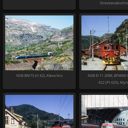
Streckenabschni
NSB BM73 (rt 62), Kleva bru
NSB El 11 2098, BFM69 
622 (Pt 625), Myr