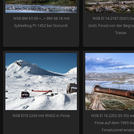
NSB BM 67.09 +...+ BM 68.18 mit
NSB El 14.2187 (Et61) 
Sykkeltog Pt 1452 bei Storurdi
(östl. Finse) vor der Beg
Trasse
NSB El18 2243 mit Rt602 in Finse
NSB El 16.2202 (Et 65) w
Finse auf dem 1993 d
Finsetunnel erset