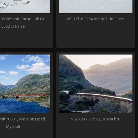
185 685 mit CargoLink Gt
NSB El18 2254 mit Rt61 in Finse
5562 in Finse
mit rt 601, Kleva bru (östl.
NSB BM73 (rt 63), Kleva bru
Myrdal)