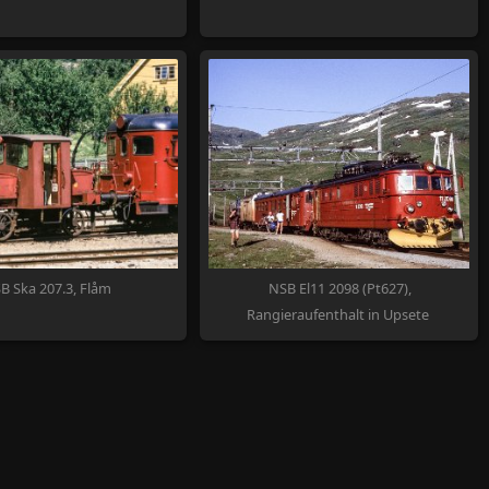
B Ska 207.3, Flåm
NSB El11 2098 (Pt627),
Rangieraufenthalt in Upsete