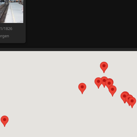
21/1826
ergen