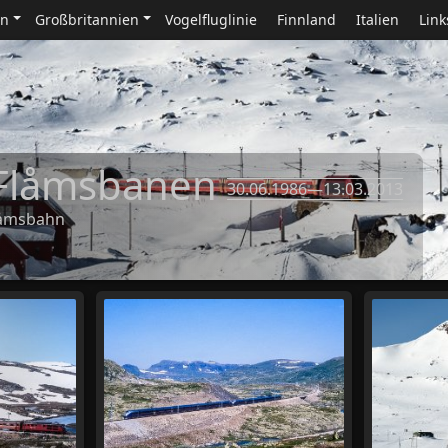
en
Großbritannien
Vogelfluglinie
Finnland
Italien
Link
 Flåmsbanen
30.06.1986—13.03.2013
låmsbahn