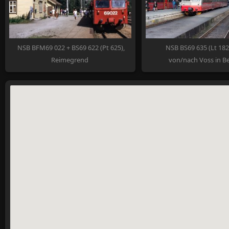
NSB BFM69 022 + BS69 622 (Pt 625),
NSB BS69 635 (Lt 18
Reimegrend
von/nach Voss in B