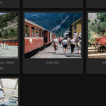
tt
022 + BS69
NSB Flåm
NS
dal